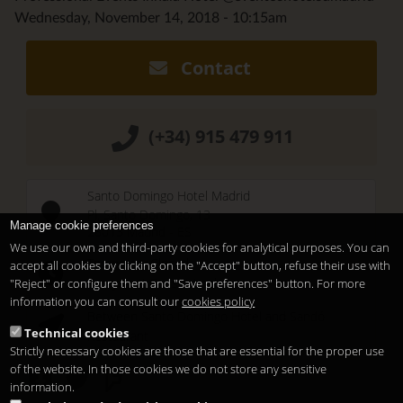
Wednesday, November 14, 2018 - 10:15am
Contact
(+34) 915 479 911
Santo Domingo Hotel Madrid
Pl. Santo Domingo, 13
Manage cookie preferences
28013
Madrid
-
ES
We use our own and third-party cookies for analytical purposes. You can
Temporary Closed
accept all cookies by clicking on the "Accept" button, refuse their use with
See you at
Sunset Lookers
"Reject" or configure them and "Save preferences" button. For more
information you can consult our
cookies policy
Between
Santo Domingo Hotel
and
Sandó
Technical cookies
Restaurant
Strictly necessary cookies are those that are essential for the proper use
of the website. In those cookies we do not store any sensitive
information.