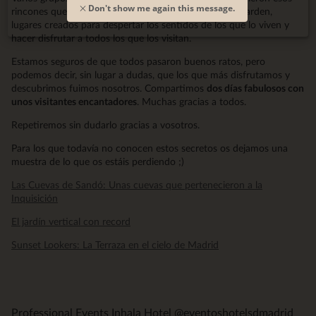
Don't show me again this message.
rincones que se ocultan sobre y bajo el Inhala Hotel Garden,
lugares creados para despertar los sentidos de los que lo viven y
hacer disfrutar a todos los que los visitan.
Estamos seguros de que todos pasaron buenos ratos, pero
podemos decir, sin lugar a dudas, que los que más disfrutamos y
descubrimos fuimos nosotros. Compartimos
dos días fabulosos con
unos visitantes encantadores
. Muchas gracias a todos.
Repetiremos sin dudarlo gracias a vosotros.
Para los que todavía no conocen estos secretos os dejamos una
muestra de lo que os estáis perdiendo ;)
Las Cuevas de Sandó: Unas cuevas que pertenecieron a la
Inquisición
El jardín vertical con record
Sunset Lookers: La Terraza en el cielo de Madrid
Professional Events Inhala Hotel @eventoshotelsdmadrid