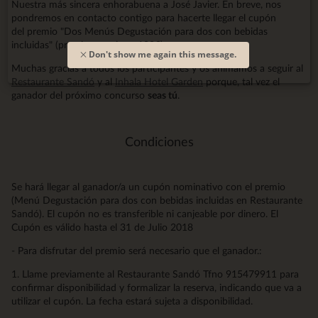
Nuestra más sincera enhorabuena a José Javier. En breve, nos
pondremos en contacto contigo para hacerte llegar el cupón
del premio "Dos Menús Degustación para dos con bebidas
incluidas" (premio superior a 100€)
Don't show me again this message.
Muchas gracias a todos los participantes y os animamos a seguir al
Restaurante Sandó
y al
Inhala Hotel Garden
porque, tal vez el
ganador del próximo concurso
seas tú
.
Condiciones
Se hará llegar al ganador/a un cupón nominativo con el premio
(Menú Degustación para dos con bebidas incluidas en Restaurante
Sandó). El cupón no es transferible ni canjeable por dinero. El
Cupón es válido hasta el 31 de Julio 2018
- Para disfrutar del premio será necesario que el ganador.:
1. Llame previamente al Restaurante Sandó Tfno 915479911 para
confirmar disponibilidad y formalizar la reserva, indicando que va a
utilizar el cupón. La fecha estará sujeta a disponibilidad.