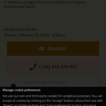
2. Muestre o entregue el cupón nominativo a su llegada
al Restaurante Sandó
Inhala Hotel Garden
Tuesday, February 20, 2018 - 6:00pm
Contact
(+34) 915 479 911
Santo Domingo Hotel Madrid
Pl. Santo Domingo, 13
Manage cookie preferences
28013
Madrid
-
ES
We use our own and third-party cookies for analytical purposes. You can
Temporary Closed
accept all cookies by clicking on the "Accept" button, refuse their use with
See you at
Sunset Lookers
"Reject" or configure them and "Save preferences" button. For more