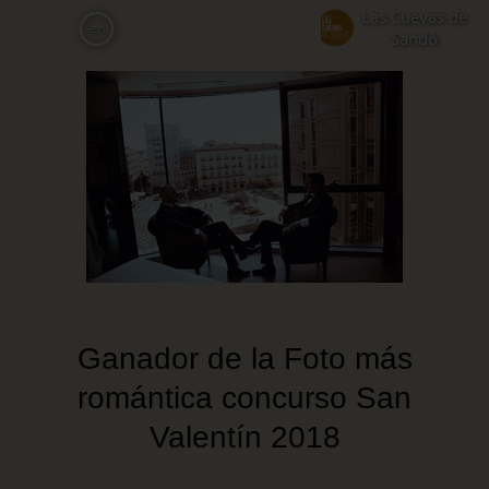
Skip
Las Cuevas de
en
to
Sandó
main
content
Ganador de la Foto más
romántica concurso San
Valentín 2018