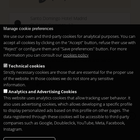
Santo Domingo Hotel Madrid
Pl. Santo Domingo, 13
Manage cookie preferences
28013
Madrid
-
ES
We use our own and third-party cookies for analytical purposes. You can
Temporary Closed
accept all cookies by clicking on the "Accept" button, refuse their use with
See you at
Sunset Lookers
"Reject" or configure them and "Save preferences" button. For more
information you can consult our
cookies policy
Between
Santo Domingo Hotel
and
Sandó
Technical cookies
Restaurant
Strictly necessary cookies are those that are essential for the proper use
of the website. In those cookies we do not store any sensitive
information.
Analytics and Advertising Cookies
This website uses analytics cookies that allow tracking user behavior. It
also uses advertising cookies, which allows developing a specific profile
to display personalized ads based on this profile on other pages. The
Copyright 2026
Legal notice
Privacy
Cookies
data registered through these cookies will be accessible to third-party
en
companies such as Google, Doubleclick, YouTube, Meta, Facebook,
Instagram.