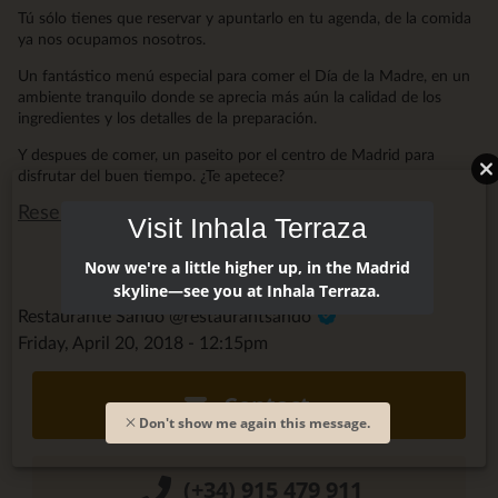
Tú sólo tienes que reservar y apuntarlo en tu agenda, de la comida
ya nos ocupamos nosotros.
Un fantástico menú especial para comer el Día de la Madre, en un
ambiente tranquilo donde se aprecia más aún la calidad de los
ingredientes y los detalles de la preparación.
Y despues de comer, un paseito por el centro de Madrid para
disfrutar del buen tiempo. ¿Te apetece?
Reserva ya aquí
Visit Inhala Terraza
Now we're a little higher up, in the Madrid
skyline—see you at Inhala Terraza.
Restaurante Sandó @restaurantsando
Friday, April 20, 2018 - 12:15pm
Contact
Don't show me again this message.
(+34) 915 479 911