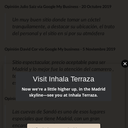
Opinión Julio Saiz vía Google My Business - 20 Octubre 2019
Un muy buen sitio donde tomar un cóctel
tranquilamente, a destacar su ubicación, el trato
del personal y el sitio en sí por su atmósfera
Opinión David Cor vía Google My business - 5 Noviembre 2019
Sitio espectacular, precio aceptable para ser
Madrid y lo mejor fue la atención del camarero ,
te recomienda y aconseja genial. Volveremos a
Visit Inhala Terraza
este sitio
Now we're a little higher up, in the Madrid
skyline—see you at Inhala Terraza.
Opinión de magoma vía Tripadvisor - 7 Noviembre 2019
Las cuevas de Sandó es uno de esos lugares
especiales que tiene Madrid, con un gran
encanto, un lugar al que merece la pena ir.