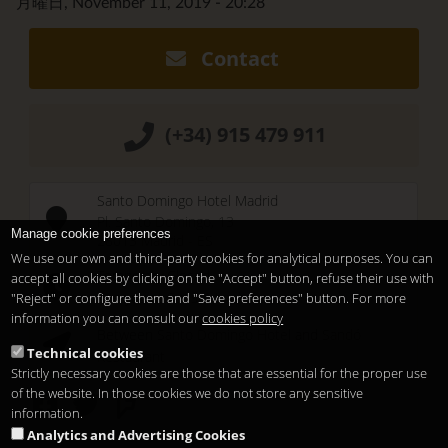
月曜日, November 11, 2019 - 20:28
Contact
(+34) 915 479 911
Santo Domingo Hotel Madrid
Pl. Santo Domingo, 13
Manage cookie preferences
28013
Madrid
-
ES
We use our own and third-party cookies for analytical purposes. You can
Temporary Closed
accept all cookies by clicking on the "Accept" button, refuse their use with
See you at
Sunset Lookers
"Reject" or configure them and "Save preferences" button. For more
information you can consult our
cookies policy
Between
Santo Domingo Hotel
and
Sandó
Technical cookies
Restaurant
Strictly necessary cookies are those that are essential for the proper use
of the website. In those cookies we do not store any sensitive
information.
Analytics and Advertising Cookies