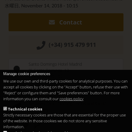
水曜日, November 14, 2018 - 10:15
Contact
(+34) 915 479 911
Santo Domingo Hotel Madrid
Pl. Santo Domingo, 13
Manage cookie preferences
28013
Madrid
-
ES
We use our own and third-party cookies for analytical purposes. You can
Temporary Closed
accept all cookies by clicking on the "Accept" button, refuse their use with
See you at
Sunset Lookers
"Reject" or configure them and "Save preferences" button. For more
information you can consult our
cookies policy
Between
Santo Domingo Hotel
and
Sandó
Technical cookies
Restaurant
Strictly necessary cookies are those that are essential for the proper use
of the website. In those cookies we do not store any sensitive
information.