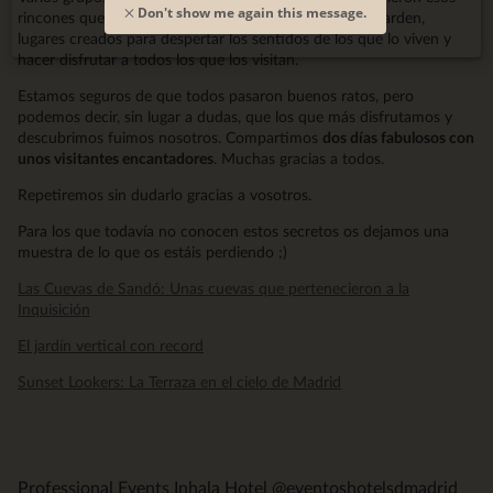
Don't show me again this message.
rincones que se ocultan sobre y bajo el Inhala Hotel Garden,
lugares creados para despertar los sentidos de los que lo viven y
hacer disfrutar a todos los que los visitan.
Estamos seguros de que todos pasaron buenos ratos, pero
podemos decir, sin lugar a dudas, que los que más disfrutamos y
descubrimos fuimos nosotros. Compartimos
dos días fabulosos con
unos visitantes encantadores
. Muchas gracias a todos.
Repetiremos sin dudarlo gracias a vosotros.
Para los que todavía no conocen estos secretos os dejamos una
muestra de lo que os estáis perdiendo ;)
Las Cuevas de Sandó: Unas cuevas que pertenecieron a la
Inquisición
El jardín vertical con record
Sunset Lookers: La Terraza en el cielo de Madrid
Professional Events Inhala Hotel @eventoshotelsdmadrid