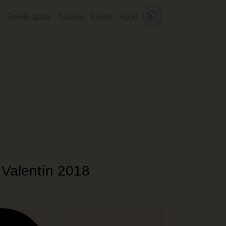
Events space
Cuisine
News
Hotel
pt
 Valentín 2018