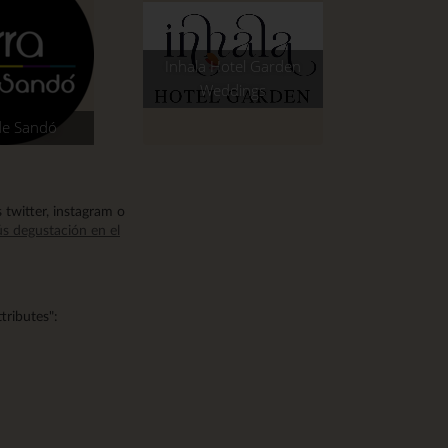
Inhala Hotel Garden
Weddings
de Sandó
s twitter, instagram o
s degustación en el
ttributes":