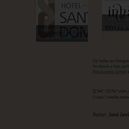
Inhala Gar
Celebra
Hotel Santo Domingo
Madrid
De todas las fotogra
facebook y han part
Restaurante Sandó
e
[[{"fid":"3276","view_
{"class":"media-eleme
Autor:
José Ja