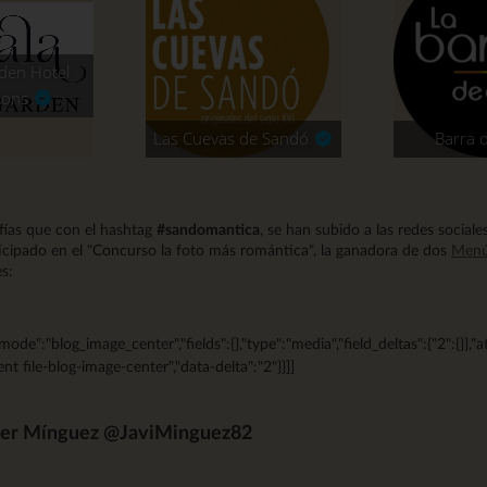
den Hotel
tions
Las Cuevas de Sandó
Barra 
fías que con el hashtag
#sandomantica
, se han subido a las redes sociale
icipado en el "Concurso la foto más romántica", la ganadora de dos
Menú
s:
mode":"blog_image_center","fields":{},"type":"media","field_deltas":{"2":{}},"a
nt file-blog-image-center","data-delta":"2"}}]]
vier Mínguez @JaviMinguez82