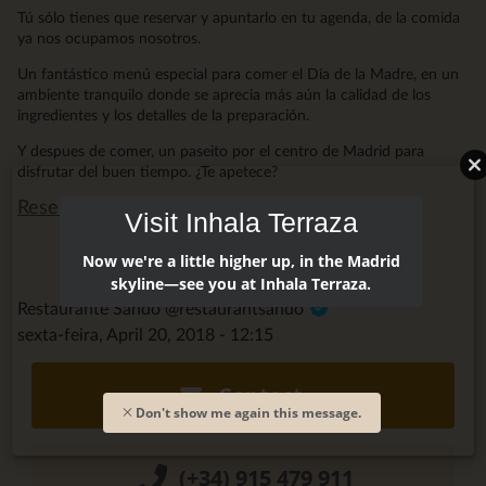
Tú sólo tienes que reservar y apuntarlo en tu agenda, de la comida
ya nos ocupamos nosotros.
Un fantástico menú especial para comer el Día de la Madre, en un
ambiente tranquilo donde se aprecia más aún la calidad de los
ingredientes y los detalles de la preparación.
Y despues de comer, un paseito por el centro de Madrid para
disfrutar del buen tiempo. ¿Te apetece?
Reserva ya aquí
Visit Inhala Terraza
Now we're a little higher up, in the Madrid
skyline—see you at Inhala Terraza.
Restaurante Sandó @restaurantsando
sexta-feira, April 20, 2018 - 12:15
Contact
Don't show me again this message.
(+34) 915 479 911