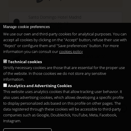
Santo Domingo Hotel Madrid
Pl. Santo Domingo, 13
Manage cookie preferences
28013
Madrid
-
ES
We use our own and third-party cookies for analytical purposes. You can
Temporary Closed
accept all cookies by clicking on the "Accept" button, refuse their use with
See you at
Sunset Lookers
"Reject" or configure them and "Save preferences" button. For more
information you can consult our
cookies policy
Between
Santo Domingo Hotel
and
Sandó
Technical cookies
Restaurant
Strictly necessary cookies are those that are essential for the proper use
of the website. In those cookies we do not store any sensitive
information.
Analytics and Advertising Cookies
This website uses analytics cookies that allow tracking user behavior. It
also uses advertising cookies, which allows developing a specific profile
to display personalized ads based on this profile on other pages. The
Copyright 2026
Legal notice
Privacidade
Cookies
data registered through these cookies will be accessible to third-party
pt
companies such as Google, Doubleclick, YouTube, Meta, Facebook,
Instagram.