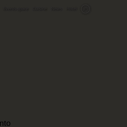
Events space
Cuisine
News
Hotel
pt
nto