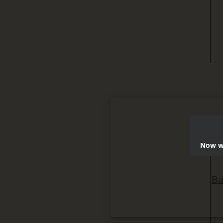
Now we
Ba