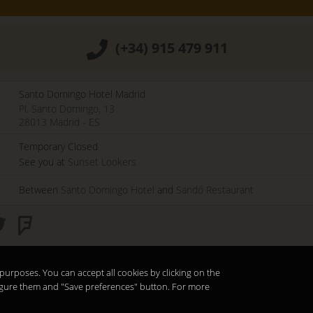
(+34) 915 479 911
Santo Domingo Hotel Madrid
Pl. Santo Domingo, 13
28013
Madrid
-
ES
Temporary Closed
See you at
Sunset Lookers
Between
Santo Domingo Hotel
and
Sandó Restaurant
purposes. You can accept all cookies by clicking on the
nfigure them and "Save preferences" button. For more