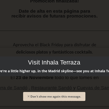
Promoción finalizada!
Date de alta en esta página para
recibir avisos de futuras promociones.
Aprovecha el Black Friday para disfrutar de
deliciosos platos y fantásticos cocktails
.
Visit Inhala Terraza
're a little higher up, in the Madrid skyline—see you at Inhala T
El
23 de Noviembre
todo lo que tomes en
rra de Sandó
,
Restaurante Sandó
y
Cuevas de Sa
Don't show me again this message.
20%*
tiene un
de descuento