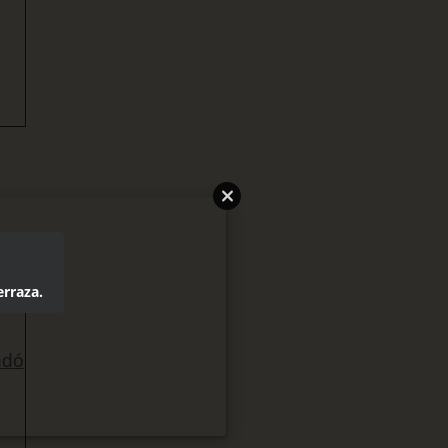
erraza.
ndó