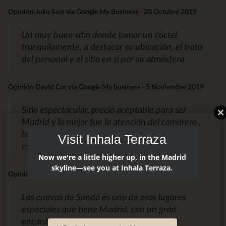
Opinión Julio Saiz vía Google My Business - 20 Octubre 2019
Un muy buen sitio donde tomar un cóctel
tranquilamente, a destacar su ubicación, el trato
del personal y el sitio en sí por su atmósfera
Opinión David Cor vía Google My business - 5 Noviembre 2019
Sitio espectacular, precio aceptable para ser
Madrid y lo mejor fue la atención del camarero ,
te recomienda y aconseja genial. Volveremos a
Visit Inhala Terraza
este sitio
Now we're a little higher up, in the Madrid
skyline—see you at Inhala Terraza.
Opinión de magoma vía Tripadvisor - 7 Noviembre 2019
Las cuevas de Sandó es uno de esos lugares
especiales que tiene Madrid, con un gran
encanto, un lugar al que merece la pena ir.