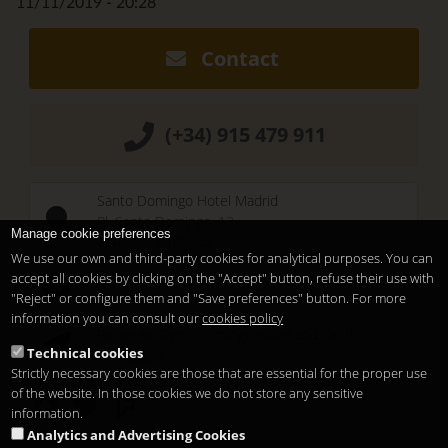
11/11/2019 - 20:28
Contact
(+34) 915 479 911
Santo Domingo Hotel Madrid
Pl. Santo Domingo, 13
Manage cookie preferences
28013
Madrid
-
ES
We use our own and third-party cookies for analytical purposes. You can
Temporary Closed
accept all cookies by clicking on the "Accept" button, refuse their use with
See you at
Sunset Lookers
"Reject" or configure them and "Save preferences" button. For more
information you can consult our
cookies policy
Between
Santo Domingo Hotel
and
Sandó
Technical cookies
Restaurant
Strictly necessary cookies are those that are essential for the proper use
of the website. In those cookies we do not store any sensitive
information.
Analytics and Advertising Cookies