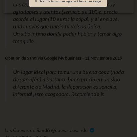
Don't show me again this message.
Las copas son de calidad, los
camarer@s
muy
agradables y atentos (servicio de 10", el precio
acorde al lugar (10 euros la copa), y el enclave,
una cuevas que harán tu velada única.
Un sitio íntimo dónde poder hablar y tomar algo
tranquilo.
Opinión de Santi vía Google My business - 11 Noviembre 2019
Un lugar ideal para tomar una buena copa (nada
de garrafón) a bastante buen precio en un sitio
diferente de Madrid, la decoración es sencilla,
informal pero acogedora. Recomiendo ir.
Las Cuevas de Sandó @cuevasdesando