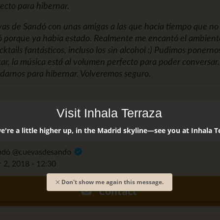
ecto para hibernar.
evas de Sandó con unas amigas a las que hacía tiempo que no
irió porque ya había estado. Realmente me encantó el ambien
cktails fantásticos, incluso los sin alcohol :) Pudimos ponernos
tar, la música está al volumen perfecto para poder conversa
darnos para hibernar. Volveremos seguro.
Visit Inhala Terraza
're a little higher up, in the Madrid skyline—see you at Inhala T
andó @cuevasdesando
, 2018 - 12:30
Don't show me again this message.
Contact