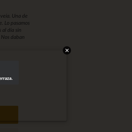
 veía. Una de
te. Lo pasamos
 al día sin
r. Nos daban
erraza.