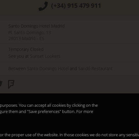
(+34) 915 479 911
Santo Domingo Hotel Madrid
Pl. Santo Domingo, 13
28013
Madrid
-
ES
Temporary Closed
See you at
Sunset Lookers
Between
Santo Domingo Hotel
and
Sandó Restaurant
purposes. You can accept all cookies by clicking on the
nfigure them and "Save preferences" button. For more
 for the proper use of the website. In those cookies we do not store any sensiti