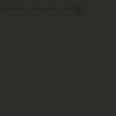
Events space
Cuisine
News
Hotel
zh