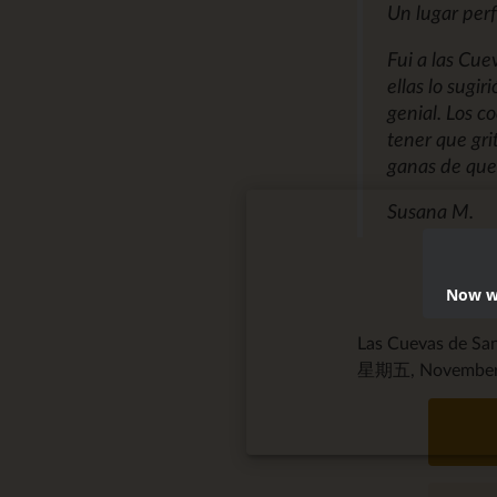
Un lugar perf
Fui a las Cu
ellas lo sug
genial. Los co
tener que gri
ganas de que
Susana M.
Now we
Las Cuevas de S
星期五, November 2