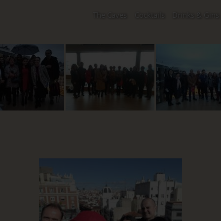
The Caves
Cocktails
Drinks & Gins