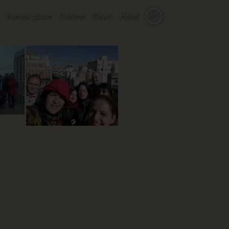
Events space
Cuisine
News
Hotel
zh