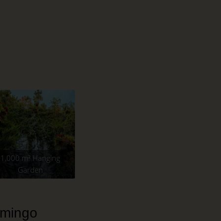
1,000 m² Hanging
Garden
omingo