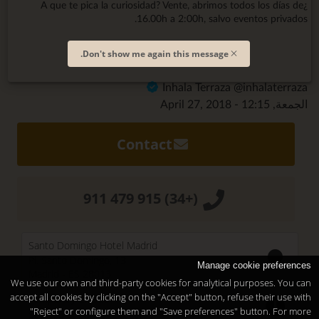
¿A que te pica la curiosidad? Vente, abrimos todos los días de
16.00h a 2:00h, salvo eventos privados.
Don't show me again this message.
Inhala Terraza @inhalaterraza
الجمعة, April 27, 2018 - 12:15
Contact
(+34) 915 479 911
Santo Domingo Hotel Madrid
Pl. Santo Domingo, 13
Manage cookie preferences
Madrid
-
ES
28013
We use our own and third-party cookies for analytical purposes. You can
accept all cookies by clicking on the "Accept" button, refuse their use with
Temporary Closed
"Reject" or configure them and "Save preferences" button. For more
See you at
Sunset Lookers