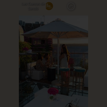
Skip
Las Cuevas de
ar
to
Sandó
main
content