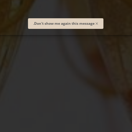
Don't show me again this message.