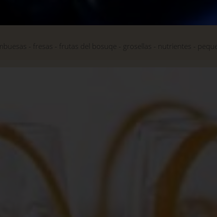
mbuesas
fresas
frutas del bosuqe
grosellas
nutrientes
pequ