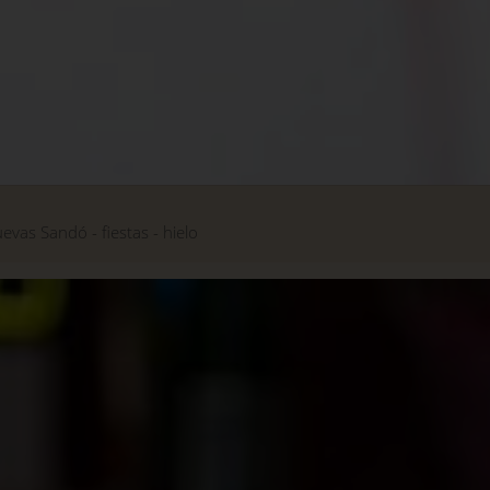
uevas Sandó
fiestas
hielo