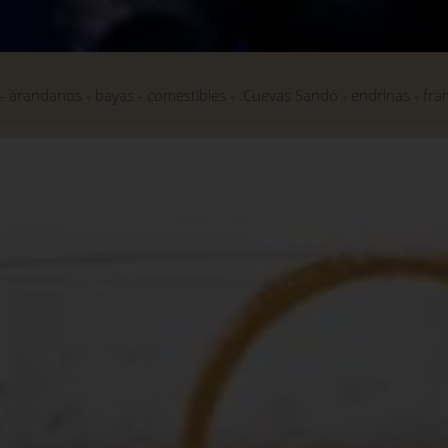
árandanos
bayas
comestibles
Cuevas Sandó.
endrinas
fra