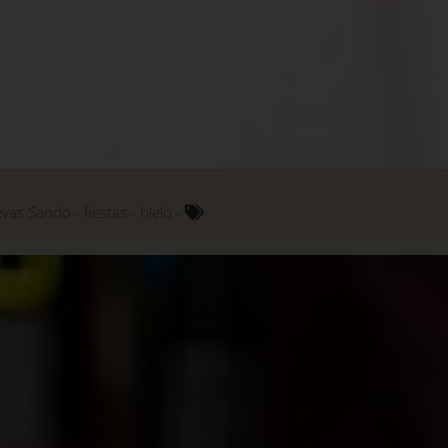
evas Sandó
fiestas
hielo