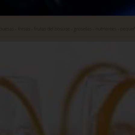
buesas
fresas
frutas del bosuqe
grosellas
nutrientes
peque