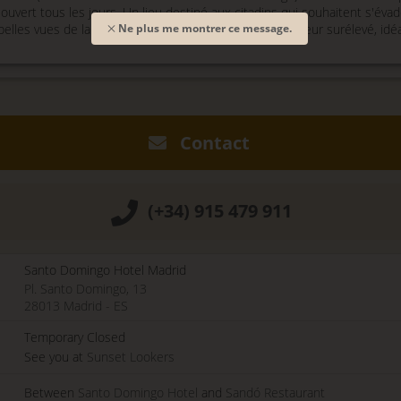
 ouvert tous les jours. Un lieu destiné aux citadins qui souhaitent s'évad
elles vues de la capitale. Il dispose d'un espace extérieur surélevé, idéal
Ne plus me montrer ce message.
Contact
(+34) 915 479 911
Santo Domingo Hotel Madrid
Pl. Santo Domingo, 13
28013
Madrid
-
ES
Temporary Closed
See you at
Sunset Lookers
Between
Santo Domingo Hotel
and
Sandó Restaurant