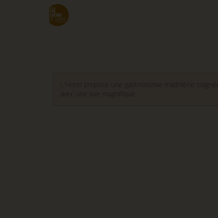
Aller
au
contenu
principal
L'Hotel propose une gastronomie madrilène soignée à
avec une vue magnifique.