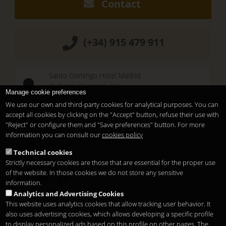
Contact
(+34) 915 479 911
Santo Domingo Hotel Madrid
Pl. Santo Domingo, 13
Manage cookie preferences
28013
Madrid
-
ES
We use our own and third-party cookies for analytical purposes. You can
Temporary Closed
accept all cookies by clicking on the "Accept" button, refuse their use with
See you at
Sunset Lookers
"Reject" or configure them and "Save preferences" button. For more
information you can consult our
cookies policy
Between
Santo Domingo Hotel
and
Sandó
Technical cookies
Restaurant
Strictly necessary cookies are those that are essential for the proper use
of the website. In those cookies we do not store any sensitive
information.
Analytics and Advertising Cookies
This website uses analytics cookies that allow tracking user behavior. It
also uses advertising cookies, which allows developing a specific profile
to display personalized ads based on this profile on other pages. The