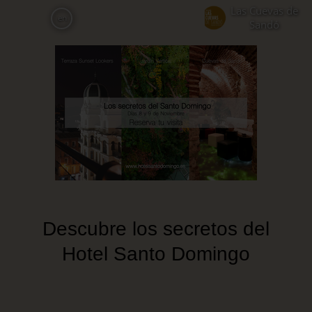
Skip
Las Cuevas de
en
to
Sandó
main
content
Descubre los secretos del
Hotel Santo Domingo