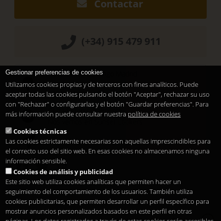
Contactar
(+34) 915 479 911
Gestionar preferencias de cookies
Hotel Santo Domingo Madrid
Pl. Santo Domingo, 13
Utilizamos cookies propias y de terceros con fines analíticos. Puede
28013
Madrid
-
ES
aceptar todas las cookies pulsando el botón "Aceptar", rechazar su uso
con "Rechazar" o configurarlas y el botón "Guardar preferencias". Para
Cerrado temporalmente
más información puede consultar nuestra
política de cookies
Nos vemos en
Sunset Lookers
Cookies técnicas
Las cookies estrictamente necesarias son aquellas imprescindibles para
Entre
Hotel Santo Domingo
y
Restaurante Sandó
el correcto uso del sitio web. En esas cookies no almacenamos ninguna
información sensible.
Cookies de análisis y publicidad
Este sitio web utiliza cookies analíticas que permiten hacer un
seguimiento del comportamiento de los usuarios. También utiliza
cookies publicitarias, que permiten desarrollar un perfil específico para
mostrar anuncios personalizados basados en este perfil en otras
Copyright 2026
Aviso legal
Privacidad
Cookies
es