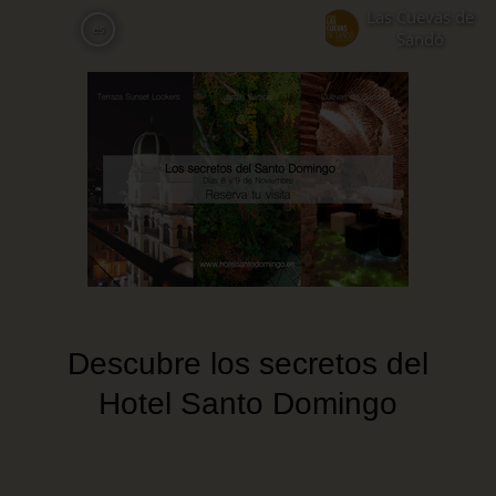
Pasar
Las Cuevas de
es
al
Sandó
contenido
principal
Descubre los secretos del
Hotel Santo Domingo