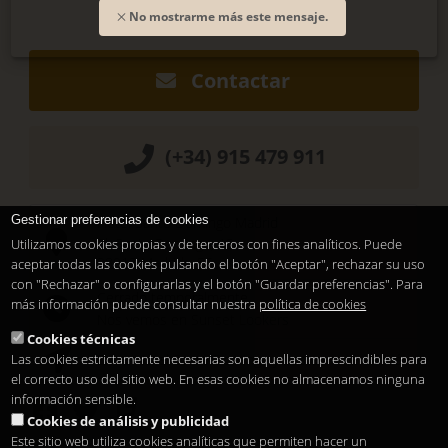
No mostrarme más este mensaje.
Contactar
(+34) 915 479 911
Gestionar preferencias de cookies
Hotel Santo Domingo Madrid
Pl. Santo Domingo, 13
Utilizamos cookies propias y de terceros con fines analíticos. Puede
28013
Madrid
-
ES
aceptar todas las cookies pulsando el botón "Aceptar", rechazar su uso
con "Rechazar" o configurarlas y el botón "Guardar preferencias". Para
Cerrado temporalmente
más información puede consultar nuestra
política de cookies
Nos vemos en
Sunset Lookers
Cookies técnicas
Las cookies estrictamente necesarias son aquellas imprescindibles para
Entre
Hotel Santo Domingo
y
Restaurante Sandó
el correcto uso del sitio web. En esas cookies no almacenamos ninguna
información sensible.
Cookies de análisis y publicidad
Este sitio web utiliza cookies analíticas que permiten hacer un