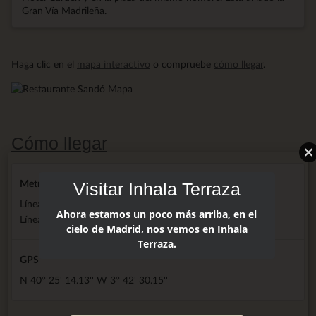
Gran Vía Madrileña.
Haga clic en el
mapa interactivo
o compruebe
cómo llegar
.
Cómo llegar
Metro
Visitar Inhala Terraza
Línea 2 en la puerta del Hotel
Ahora estamos un poco más arriba, en el
Líneas 3, 5 y 10 a 5 minutos andando
cielo de Madrid, nos vemos en Inhala
Terraza.
GPS
N 40° 25' 14.13'' W 3° 42' 30.15''