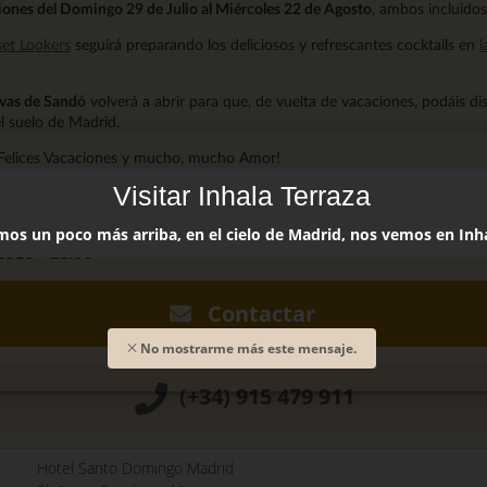
ones del Domingo 29 de Julio al Miércoles 22 de Agosto
, ambos incluidos
et Lookers
seguirá preparando los deliciosos y refrescantes cocktails en
l
vas de Sandó
volverá a abrir para que, de vuelta de vacaciones, podáis di
l suelo de Madrid.
Felices Vacaciones y mucho, mucho Amor!
Visitar Inhala Terraza
andó @cuevasdesando
os un poco más arriba, en el cielo de Madrid, nos vemos en Inha
 2018 - 11:00
Contactar
No mostrarme más este mensaje.
(+34) 915 479 911
Hotel Santo Domingo Madrid