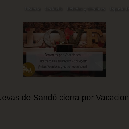
Historia
Cocktails
Bebidas y Ginebras
Espacio E
evas de Sandó cierra por Vacacio