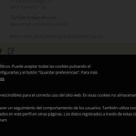
Pl. Santo Domingo, 13
28013
Madrid
-
ES
Cerrado temporalmente
Nos vemos en
Sunset Lookers
Entre
Hotel Santo Domingo
y
Restaurante Sandó
líticos. Puede aceptar todas las cookies pulsando el
nfigurarlas y el botón "Guardar preferencias". Para más
ies
prescindibles para el correcto uso del sitio web. En esas cookies no almacen
 hacer un seguimiento del comportamiento de los usuarios. También utiliza cook
os en este perfil en otras páginas. Los datos registrados a través de estas 
gram.