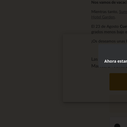
Nos vamos de vacaci
Mientras tanto,
Suns
Hotel Garden
.
El 23 de Agosto
Cue
grados menos bajo e
¡Os deseamos unas 
Las Cuevas de S
Ahora estam
Martes, 24 Julio,