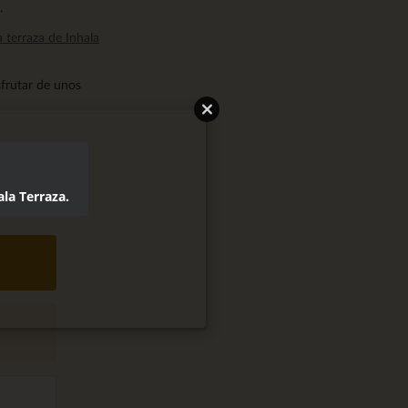
.
a terraza de Inhala
sfrutar de unos
la Terraza.