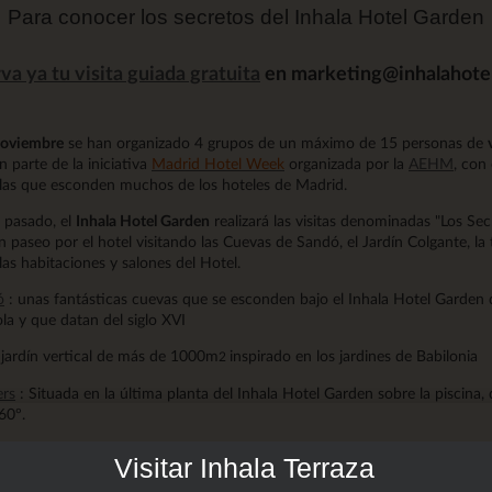
Para conocer los secretos del Inhala Hotel Garden
va ya tu visita guiada gratuita
en marketing@inhalahote
noviembre
se han organizado 4 grupos de un máximo de 15 personas de
 parte de la iniciativa
Madrid Hotel Week
organizada por la
AEHM
, con
illas que esconden muchos de los hoteles de Madrid.
o pasado, el
Inhala Hotel Garden
realizará las visitas denominadas "Los Se
 paseo por el hotel visitando las Cuevas de Sandó, el Jardín Colgante, la
las habitaciones y salones del Hotel.
ó
: unas fantásticas cuevas que se esconden bajo el Inhala Hotel Garden 
ola y que datan del siglo XVI
 jardín vertical de más de 1000m
inspirado en los jardines de Babilonia
2
ers
: Situada en la última planta del Inhala Hotel Garden sobre la piscina,
60º.
Visitar Inhala Terraza
Grupos disponibles en horarios de Visitas