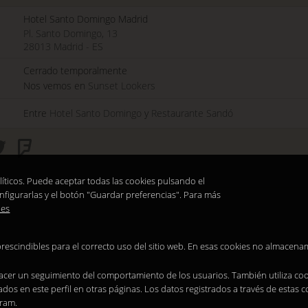
Hotel Santo Domingo Madrid
Pl. Santo Domingo, 13
28013
Madrid
-
ES
Cerrado temporalmente
Nos vemos en
Sunset Lookers
Entre
Hotel Santo Domingo
y
Restaurante Sandó
líticos. Puede aceptar todas las cookies pulsando el
nfigurarlas y el botón "Guardar preferencias". Para más
ies
prescindibles para el correcto uso del sitio web. En esas cookies no almacen
 hacer un seguimiento del comportamiento de los usuarios. También utiliza cook
os en este perfil en otras páginas. Los datos registrados a través de estas 
gram.