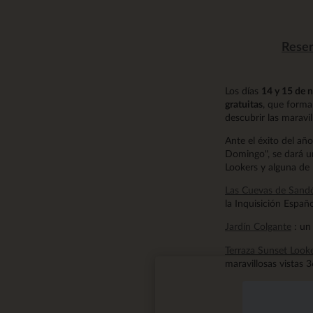
Reser
Los días
14 y 15 de 
gratuitas
, que forman
descubrir las marav
Ante el éxito del añ
Domingo", se dará un
Lookers y alguna de 
Las Cuevas de Sand
la Inquisición Españ
Jardín Colgante
: un
Terraza Sunset Look
maravillosas vistas 3