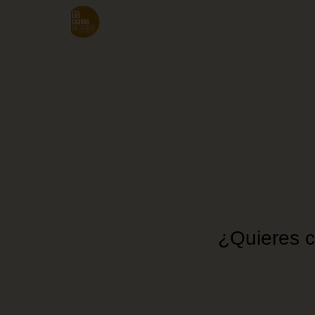
Pasar
al
contenido
principal
¿Quieres c