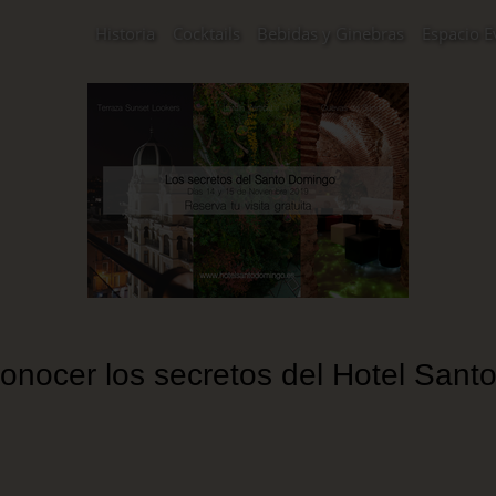
Historia
Cocktails
Bebidas y Ginebras
Espacio E
onocer los secretos del Hotel San