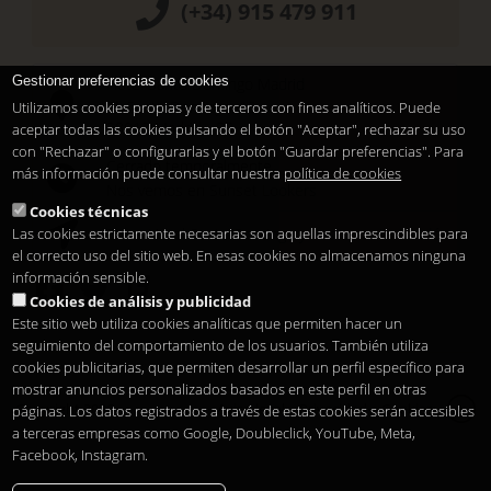
(+34) 915 479 911
Gestionar preferencias de cookies
Hotel Santo Domingo Madrid
Pl. Santo Domingo, 13
Utilizamos cookies propias y de terceros con fines analíticos. Puede
28013
Madrid
-
ES
aceptar todas las cookies pulsando el botón "Aceptar", rechazar su uso
con "Rechazar" o configurarlas y el botón "Guardar preferencias". Para
Cerrado temporalmente
más información puede consultar nuestra
política de cookies
Nos vemos en
Sunset Lookers
Cookies técnicas
Las cookies estrictamente necesarias son aquellas imprescindibles para
Entre
Hotel Santo Domingo
y
Restaurante Sandó
el correcto uso del sitio web. En esas cookies no almacenamos ninguna
información sensible.
Cookies de análisis y publicidad
Este sitio web utiliza cookies analíticas que permiten hacer un
seguimiento del comportamiento de los usuarios. También utiliza
cookies publicitarias, que permiten desarrollar un perfil específico para
mostrar anuncios personalizados basados en este perfil en otras
Copyright 2026
Aviso legal
Privacidad
Cookies
páginas. Los datos registrados a través de estas cookies serán accesibles
es
a terceras empresas como Google, Doubleclick, YouTube, Meta,
Facebook, Instagram.