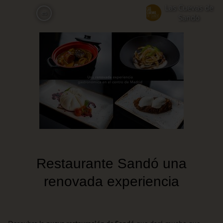
Pasar
Las Cuevas de
es
al
Sandó
contenido
principal
Restaurante Sandó una
renovada experiencia