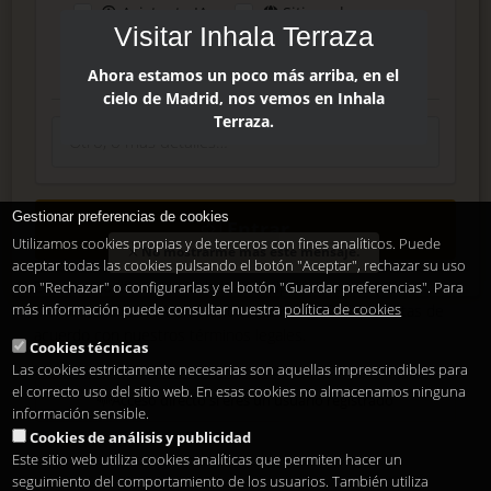
Asistente IA
Sitio web
Visitar Inhala Terraza
Prensa
Instagram
Facebook
Ahora estamos un poco más arriba, en el
cielo de Madrid, nos vemos en Inhala
Terraza.
Gestionar preferencias de cookies
Entrar
Utilizamos cookies propias y de terceros con fines analíticos. Puede
No mostrarme más este mensaje.
aceptar todas las cookies pulsando el botón "Aceptar", rechazar su uso
Elimina, modifica o cancela tu suscripción en cualquier
con "Rechazar" o configurarlas y el botón "Guardar preferencias". Para
más información puede consultar nuestra
política de cookies
momento. El envío de este formulario significa que estas de
acuerdo con nuestros
términos legales
.
Cookies técnicas
Las cookies estrictamente necesarias son aquellas imprescindibles para
el correcto uso del sitio web. En esas cookies no almacenamos ninguna
Acceso directo si eres un usuario registrado
información sensible.
Cookies de análisis y publicidad
Este sitio web utiliza cookies analíticas que permiten hacer un
seguimiento del comportamiento de los usuarios. También utiliza