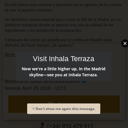
Tú sólo tienes que reservar y apuntarlo en tu agenda, de la comida
ya nos ocupamos nosotros.
Un fantástico menú especial para comer el Día de la Madre, en un
ambiente tranquilo donde se aprecia más aún la calidad de los
ingredientes y los detalles de la preparación.
Y despues de comer, un paseito por el centro de Madrid para
disfrutar del buen tiempo. ¿Te apetece?
Reserva ya aquí
Visit Inhala Terraza
Now we're a little higher up, in the Madrid
skyline—see you at Inhala Terraza.
Restaurante Sandó @restaurantsando
Venerdì, April 20, 2018 - 12:15
Contact
Don't show me again this message.
(+34) 915 479 911