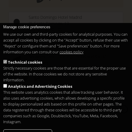
Santo Domingo Hotel Madrid
Pl. Santo Domingo, 13
Manage cookie preferences
28013
Madrid
-
ES
We use our own and third-party cookies for analytical purposes. You can
Temporary Closed
accept all cookies by clicking on the "Accept" button, refuse their use with
See you at
Sunset Lookers
"Reject" or configure them and "Save preferences" button. For more
information you can consult our
cookies policy
Between
Santo Domingo Hotel
and
Sandó
Technical cookies
Restaurant
Strictly necessary cookies are those that are essential for the proper use
of the website. In those cookies we do not store any sensitive
information.
Analytics and Advertising Cookies
This website uses analytics cookies that allow tracking user behavior. It
also uses advertising cookies, which allows developing a specific profile
to display personalized ads based on this profile on other pages. The
Copyright 2026
Legal notice
Privacy
Cookies
data registered through these cookies will be accessible to third-party
it
companies such as Google, Doubleclick, YouTube, Meta, Facebook,
Instagram.