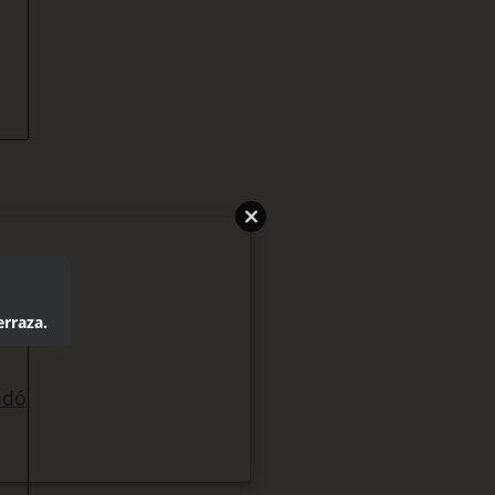
erraza.
ndó