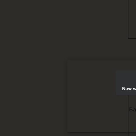
Now we
Ba