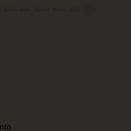
Events space
Cuisine
News
Hotel
it
nto