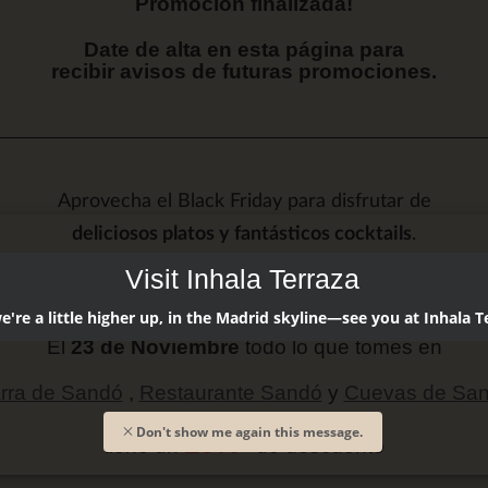
Promoción finalizada!
Date de alta en esta página para
recibir avisos de futuras promociones.
Aprovecha el Black Friday para disfrutar de
deliciosos platos y fantásticos cocktails
.
Visit Inhala Terraza
're a little higher up, in the Madrid skyline—see you at Inhala T
El
23 de Noviembre
todo lo que tomes en
rra de Sandó
,
Restaurante Sandó
y
Cuevas de Sa
Don't show me again this message.
20%*
tiene un
de descuento