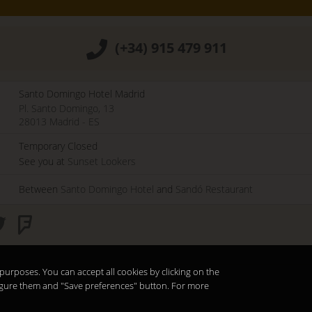
(+34) 915 479 911
Santo Domingo Hotel Madrid
Pl. Santo Domingo, 13
28013
Madrid
-
ES
Temporary Closed
See you at
Sunset Lookers
Between
Santo Domingo Hotel
and
Sandó Restaurant
purposes. You can accept all cookies by clicking on the
nfigure them and "Save preferences" button. For more