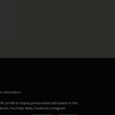
Legal notice
Privacidade
Cookies
pt
ve information.
ific profile to display personalized ads based on this
leclick, YouTube, Meta, Facebook, Instagram.