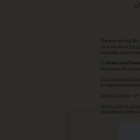
¿Q
Durante los días
8 y
de la iniciativa
Madr
esconden los hotele
El
Inhala Hotel Gard
las Cuevas de Sandó,
Las Cuevas de Sand
la Inquisición Españ
Jardín Colgante
: un
Terraza Sunset Look
maravillosas vistas 3