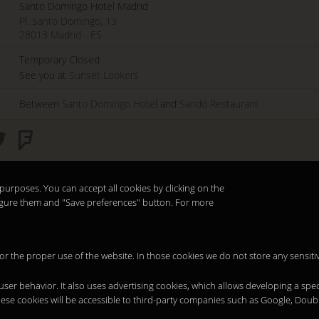
Santo Domingo Hotel Madrid
Pl. Santo Domingo, 13
28013
Madrid
-
ES
Temporary Closed
See you at
Sunset Lookers
Between
Santo Domingo Hotel
and
Sandó Restaurant
purposes. You can accept all cookies by clicking on the
nfigure them and "Save preferences" button. For more
 for the proper use of the website. In those cookies we do not store any sensiti
 user behavior. It also uses advertising cookies, which allows developing a spec
hese cookies will be accessible to third-party companies such as Google, Doub