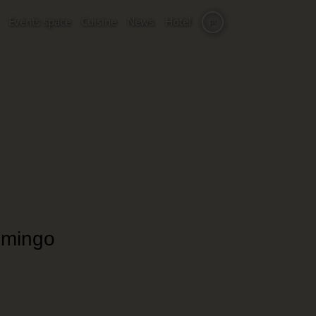
Events space
Cuisine
News
Hotel
pt
omingo