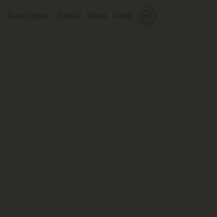
Events space
Cuisine
News
Hotel
ru