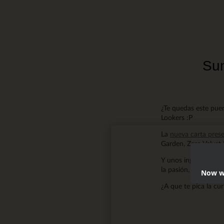
Sun
¿Te quedas este puen
Lookers :P
La
nueva carta pres
Garden, Zero Velvet 
Y unos ingredientes
la pasión, cachaza, s
Now we
¿A que te pica la cu