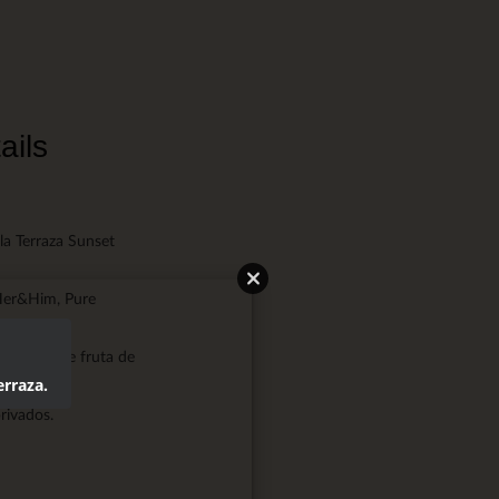
ails
la Terraza Sunset
Her&Him, Pure
e, puré de fruta de
erraza.
rivados.