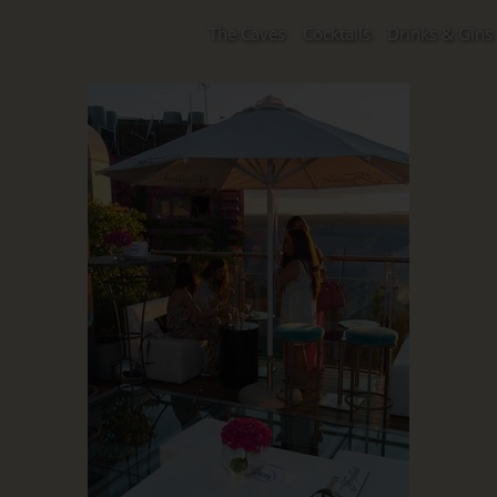
The Caves
Cocktails
Drinks & Gins