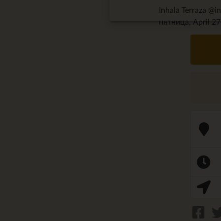
Inhala Terraza @i
пятница, April 27