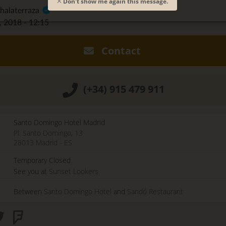
Don't show me again this message.
nhalaterraza
, 2018 - 12:15
Contact
(+34) 915 479 911
Santo Domingo Hotel Madrid
Pl. Santo Domingo, 13
28013
Madrid
-
ES
Temporary Closed
See you at
Sunset Lookers
Between
Santo Domingo Hotel
and
Sandó Restaurant