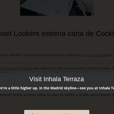
set Lookers estrena carta de Cockt
te en Madrid? ¡Genial! Así podrás venir a probar los
nuevos Cocktails
en 
enta nuevos Cocktails
que saben tan bien como suenan, Passion Fusion, 
Punch ...
Visit Inhala Terraza
 que pueden sorprender y seguro enamorar, puré de mango, sirope de agav
irope de galletas francesas, sirope de falernum ... y magia, mucha magia.
're a little higher up, in the Madrid skyline—see you at Inhala T
riosidad? Vente, abrimos todos los días de 16.00h a 2:00h, salvo eventos p