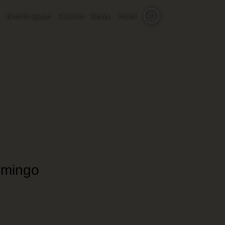
Events space
Cuisine
News
Hotel
zh
omingo