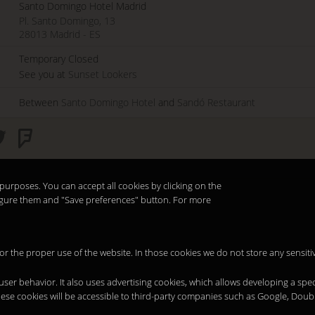
Santo Domingo Hotel Madrid
Pl. Santo Domingo, 13
28013
Madrid
-
ES
Temporary Closed
See you at
Sunset Lookers
Between
Santo Domingo Hotel
and
Sandó Restaurant
purposes. You can accept all cookies by clicking on the
nfigure them and "Save preferences" button. For more
 for the proper use of the website. In those cookies we do not store any sensiti
 user behavior. It also uses advertising cookies, which allows developing a spec
hese cookies will be accessible to third-party companies such as Google, Doub