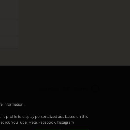
Legal notice
隐私
Cookies
zh
ve information.
ific profile to display personalized ads based on this
leclick, YouTube, Meta, Facebook, Instagram.