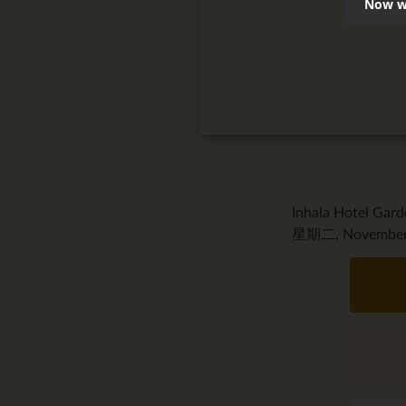
Now we
Inhala Hotel Gar
星期二, November 6