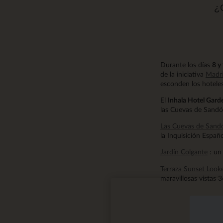
¿Q
Durante los días
8 y
de la iniciativa
Madr
esconden los hotele
El
Inhala Hotel Gard
las Cuevas de Sandó,
Las Cuevas de Sand
la Inquisición Españ
Jardín Colgante
: un
Terraza Sunset Look
maravillosas vistas 3