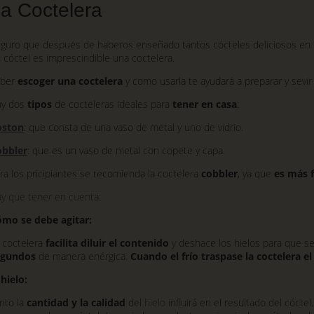
a Coctelera
Skip
to
main
guro que después de haberos enseñado tantos cócteles deliciosos en n
content
 cóctel es imprescindible una coctelera.
aber
escoger una coctelera
y como usarla te ayudará a preparar y sevir
ay dos
tipos
de cocteleras ideales para
tener en casa
:
oston
: que consta de una vaso de metal y uno de vidrio.
obbler
: que es un vaso de metal con copete y capa.
ra los pricipiantes se recomienda la coctelera
cobbler
, ya que
es más f
y que tener en cuenta
:
mo se debe agitar:
 coctelera
facilita diluir el contenido
y deshace los hielos para que se
egundos
de manera enérgica.
Cuando el frío traspase la coctelera el 
 hielo:
nto la
cantidad y la calidad
del
hielo
influirá en el resultado del cócte