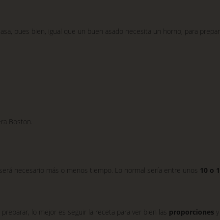
sa, pues bien, igual que un buen asado necesita un horno, para prepar
era Boston.
es será necesario más o menos tiempo. Lo normal sería entre unos
10 o 
preparar, lo mejor es seguir la receta para ver bien las
proporciones
y