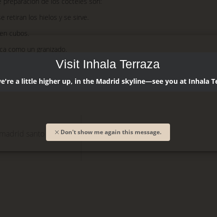
preparación de los cócteles son:
 retiran los hielos y se sirve.
 en cubos.
ica como un granizado.
Visit Inhala Terraza
ookers
, ýa está abierta, ahí podrás
probar nuestros cócteles
y obtener
're a little higher up, in the Madrid skyline—see you at Inhala T
Don't show me again this message.
e madrid santo domingo