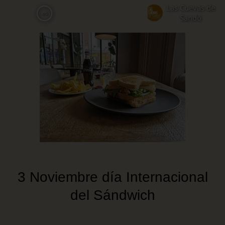
Pasar
Las Cuevas de
es
al
Sandó
contenido
principal
3 Noviembre día Internacional
del Sándwich