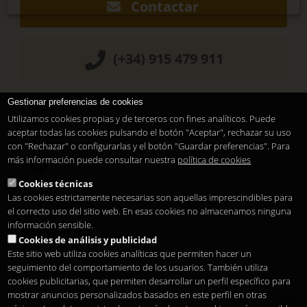
Contactar
(+34) 915 479 911
Gestionar preferencias de cookies
Hotel Santo Domingo Madrid
Pl. Santo Domingo, 13
Utilizamos cookies propias y de terceros con fines analíticos. Puede
28013
Madrid
-
ES
aceptar todas las cookies pulsando el botón "Aceptar", rechazar su uso
con "Rechazar" o configurarlas y el botón "Guardar preferencias". Para
Cerrado temporalmente
más información puede consultar nuestra
política de cookies
Nos vemos en
Sunset Lookers
Cookies técnicas
Las cookies estrictamente necesarias son aquellas imprescindibles para
Entre
Hotel Santo Domingo
y
Restaurante Sandó
el correcto uso del sitio web. En esas cookies no almacenamos ninguna
información sensible.
Cookies de análisis y publicidad
Este sitio web utiliza cookies analíticas que permiten hacer un
seguimiento del comportamiento de los usuarios. También utiliza
cookies publicitarias, que permiten desarrollar un perfil específico para
mostrar anuncios personalizados basados en este perfil en otras
Copyright 2026
Aviso legal
Privacidad
Cookies
es