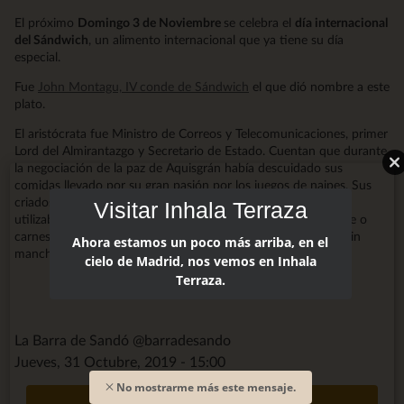
El próximo
Domingo 3 de Noviembre
se celebra el
día internacional
del Sándwich
, un alimento internacional que ya tiene su día
especial.
Fue
John Montagu, IV conde de Sándwich
el que dió nombre a este
plato.
El aristócrata fue Ministro de Correos y Telecomunicaciones, primer
Lord del Almirantazgo y Secretario de Estado. Cuentan que durante
la negociación de la paz de Aquisgrán había descuidado sus
comidas llevado por su gran pasión por los juegos de naipes. Sus
criados, para que no siguiera descuidando su alimentación,
Visitar Inhala Terraza
utilizaban dos rebanadas de pan entre las que servían fiambre o
carnes frías. De este modo, Lord John podía seguir jugando sin
Ahora estamos un poco más arriba, en el
mancharse los dedos, un auténtico caballero.
cielo de Madrid, nos vemos en Inhala
Terraza.
La Barra de Sandó @barradesando
Jueves, 31 Octubre, 2019 - 15:00
No mostrarme más este mensaje.