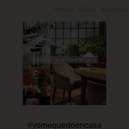
The Caves
Cocktails
Drinks & Gins
#yomequedoencasa