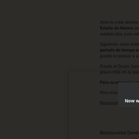
Ante la crisis abiert
Estado de Alarma
en
establecidas para e
Siguiendo estas med
periodo de tiempo es
puede ocasionar a su
Desde el Grupo Sandó
grave crisis en la qu
Pero os estaremos e
Para mantenerse info
Now we
Restaurante Sandó
Restaurante San