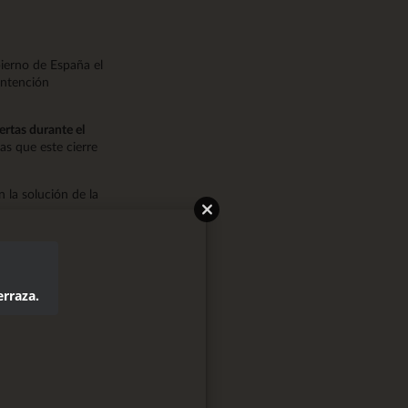
bierno de España el
ontención
ertas durante el
as que este cierre
 la solución de la
erraza.