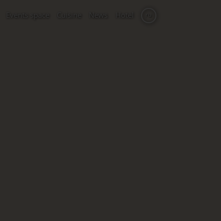
Events space
Cuisine
News
Hotel
ru