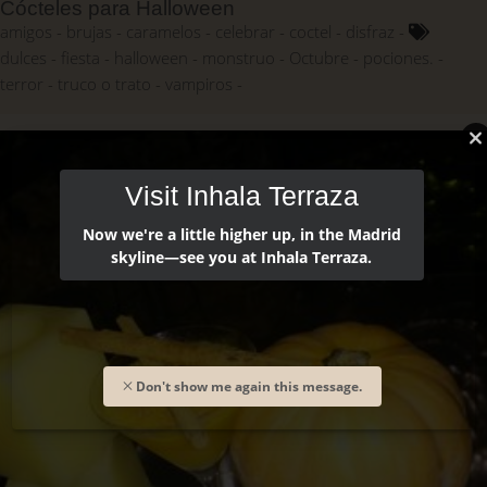
Cócteles para Halloween
amigos
brujas
caramelos
celebrar
coctel
disfraz
dulces
fiesta
halloween
monstruo
Octubre
pociones.
terror
truco o trato
vampiros
Visit Inhala Terraza
Now we're a little higher up, in the Madrid
skyline—see you at Inhala Terraza.
Don't show me again this message.