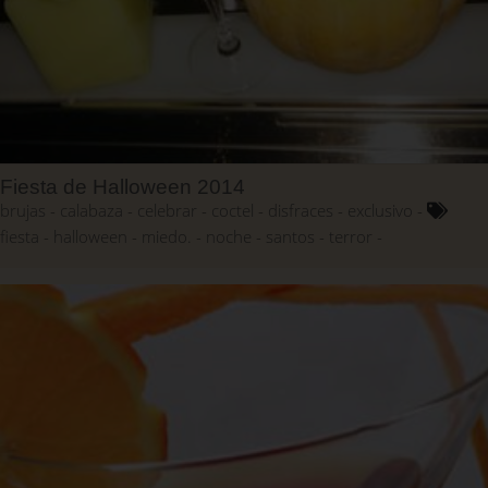
Fiesta de Halloween 2014
brujas
calabaza
celebrar
coctel
disfraces
exclusivo
fiesta
halloween
miedo.
noche
santos
terror