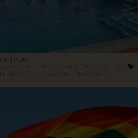
Pool Party
agosto
centro
disfrutar
dj
evento
fiesta
gafas
hotel
madrid
mojito
piscina
privado
único
verano