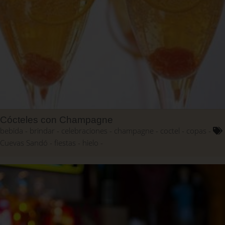
Cócteles con Champagne
bebida
brindar
celebraciones
champagne
coctel
copas
Cuevas Sandó
fiestas
hielo