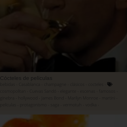
Cócteles de películas
bebidas
Casablanca
champagne
clásicos
cocteles
cosmopolitan
Cuevas Sandó
elegante
escenas
famosos
ginebra
hollywood
James Bond
Marilyn Monroe
martini
películas
protagonismo
saga
vermotuh
vodka