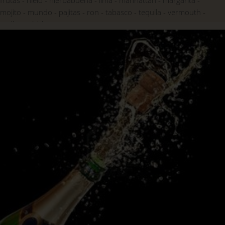
frutas
hielo
hierbabuena
lima
manhattan
margarita
mojito
mundo
pajitas
ron
tabasco
tequila
vermouth
vodka
whisky