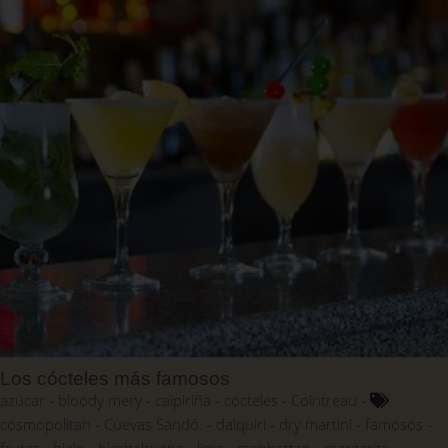
Los cócteles más famosos
azúcar
bloody mery
caipiriña
cocteles
Cointreau
cosmopolitan
Cuevas Sandó.
daiquiri
dry martini
famosos