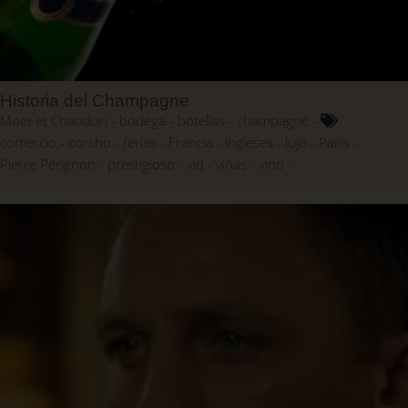
Historia del Champagne
Moët et Chandon
bodega
botellas
champagne
comercio
corcho
ferias
Francia
ingleses
lujo
París
Pierre Pérignon
prestigioso
vid
viñas
vino