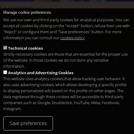
La Coctelera
Manage cookie preferences
cocteleria centro de madrid cuevas de sando
We use our own and third-party cookies for analytical purposes. You can
cocteleria cuevas de sando
accept all cookies by clicking on the "Accept" button, refuse their use with
cocteles en la terraza sunset lookers del hotel mercure madrid
"Reject" or configure them and "Save preferences" button. For more
santo domingo
information you can consult our
cookies policy
madrid cocteleria centrica
salir de cocteles.
Technical cookies
tomar cocoteles por la noche
tomar cocteles
Strictly necessary cookies are those that are essential for the proper use
1
2
3
следующая ›
последняя »
of the website. In those cookies we do not store any sensitive
information.
Analytics and Advertising Cookies
This website uses analytics cookies that allow tracking user behavior. It
also uses advertising cookies, which allows developing a specific profile
to display personalized ads based on this profile on other pages. The
Legal notice
Конфиденциальность
Cookies
Copyright 2026
data registered through these cookies will be accessible to third-party
ru
companies such as Google, Doubleclick, YouTube, Meta, Facebook,
Instagram.
Save preferences