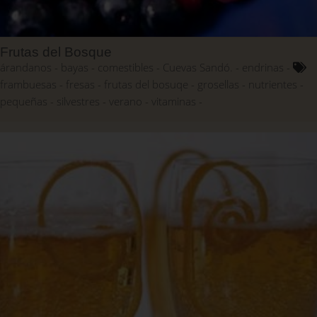
Frutas del Bosque
árandanos
bayas
comestibles
Cuevas Sandó.
endrinas
frambuesas
fresas
frutas del bosuqe
grosellas
nutrientes
pequeñas
silvestres
verano
vitaminas