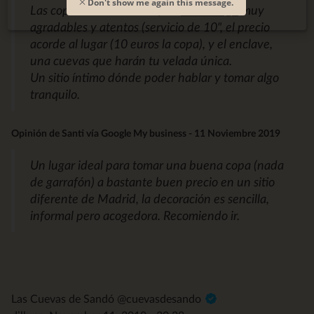
Don't show me again this message.
Las copas son de calidad, los
camarer@s
muy
agradables y atentos (servicio de 10", el precio
acorde al lugar (10 euros la copa), y el enclave,
una cuevas que harán tu velada única.
Un sitio íntimo dónde poder hablar y tomar algo
tranquilo.
Opinión de Santi vía Google My business - 11 Noviembre 2019
Un lugar ideal para tomar una buena copa (nada
de garrafón) a bastante buen precio en un sitio
diferente de Madrid, la decoración es sencilla,
informal pero acogedora. Recomiendo ir.
Las Cuevas de Sandó @cuevasdesando