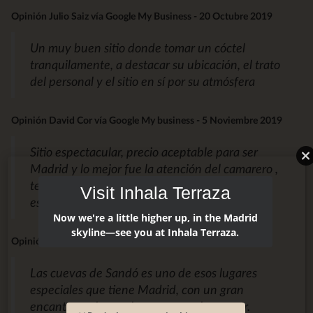
Opinión Julio Saiz vía Google My Business - 20 Octubre 2019
Un muy buen sitio donde tomar un cóctel
tranquilamente, a destacar su ubicación, el trato
del personal y el sitio en sí por su atmósfera
Opinión David Cor vía Google My business - 5 Noviembre 2019
Sitio espectacular, precio aceptable para ser
Madrid y lo mejor fue la atención del camarero ,
te recomienda y aconseja genial. Volveremos a
Visit Inhala Terraza
este sitio
Now we're a little higher up, in the Madrid
skyline—see you at Inhala Terraza.
Opinión de magoma vía Tripadvisor - 7 Noviembre 2019
Las cuevas de Sandó es uno de esos lugares
especiales que tiene Madrid, con un gran
encanto, un lugar al que merece la pena ir.