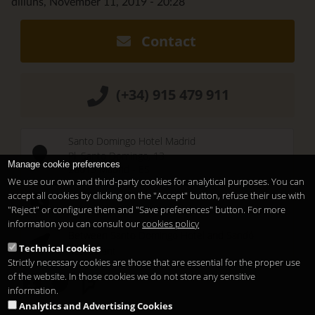
dilluns, November 11, 2019 - 20:28
Contact
(+34) 915 479 911
Santo Domingo Hotel Madrid
Pl. Santo Domingo, 13
Manage cookie preferences
28013
Madrid
-
ES
We use our own and third-party cookies for analytical purposes. You can
Temporary Closed
accept all cookies by clicking on the "Accept" button, refuse their use with
See you at
Sunset Lookers
"Reject" or configure them and "Save preferences" button. For more
information you can consult our
cookies policy
Between
Santo Domingo Hotel
and
Sandó
Technical cookies
Restaurant
Strictly necessary cookies are those that are essential for the proper use
of the website. In those cookies we do not store any sensitive
information.
Analytics and Advertising Cookies