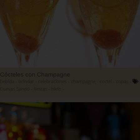
Cócteles con Champagne
bebida
brindar
celebraciones
champagne
coctel
copas
Cuevas Sandó
fiestas
hielo