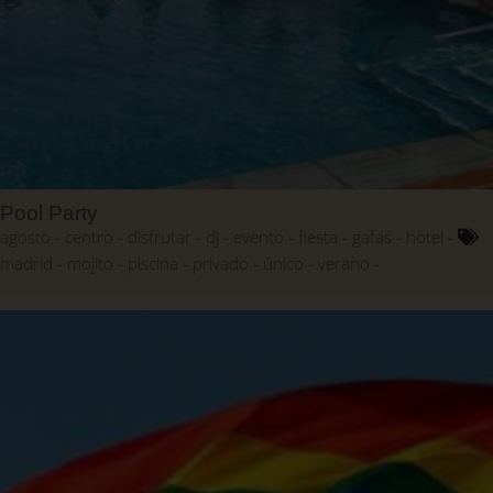
Pool Party
agosto
centro
disfrutar
dj
evento
fiesta
gafas
hotel
madrid
mojito
piscina
privado
único
verano