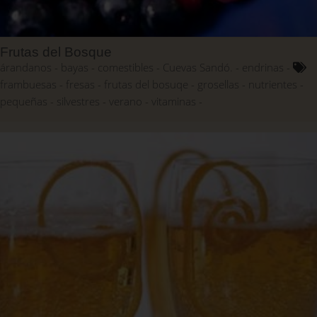
Frutas del Bosque
árandanos
bayas
comestibles
Cuevas Sandó.
endrinas
frambuesas
fresas
frutas del bosuqe
grosellas
nutrientes
pequeñas
silvestres
verano
vitaminas