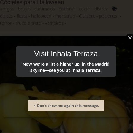
Cócteles para Halloween
amigos
brujas
caramelos
celebrar
coctel
disfraz
dulces
fiesta
halloween
monstruo
Octubre
pociones.
terror
truco o trato
vampiros
Visit Inhala Terraza
Now we're a little higher up, in the Madrid
skyline—see you at Inhala Terraza.
Don't show me again this message.