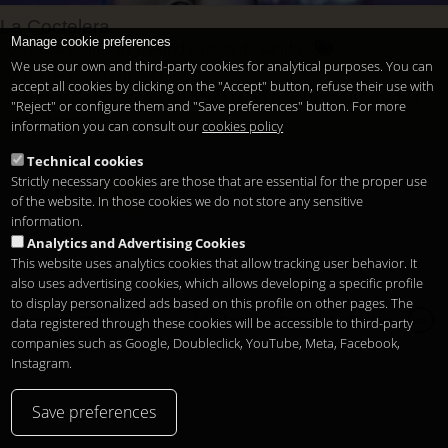
La Coctelera
Manage cookie preferences
cocteleria centro de madrid cuevas de sando
We use our own and third-party cookies for analytical purposes. You can
cocteleria cuevas de sando
accept all cookies by clicking on the "Accept" button, refuse their use with
cocteles en la terraza sunset lookers del hotel mercure madrid
"Reject" or configure them and "Save preferences" button. For more
santo domingo
information you can consult our
cookies policy
madrid cocteleria centrica
salir de cocteles.
Technical cookies
tomar cocoteles por la noche
tomar cocteles
Strictly necessary cookies are those that are essential for the proper use
1
2
3
següent ›
últim »
of the website. In those cookies we do not store any sensitive
information.
Analytics and Advertising Cookies
This website uses analytics cookies that allow tracking user behavior. It
also uses advertising cookies, which allows developing a specific profile
to display personalized ads based on this profile on other pages. The
Copyright 2026
Legal notice
Privacitat
Cookies
ca
data registered through these cookies will be accessible to third-party
companies such as Google, Doubleclick, YouTube, Meta, Facebook,
Instagram.
Save preferences