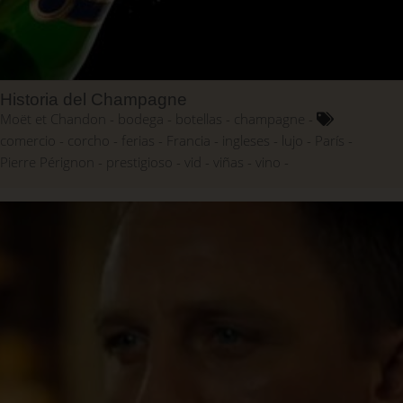
Historia del Champagne
Moët et Chandon
bodega
botellas
champagne
comercio
corcho
ferias
Francia
ingleses
lujo
París
Pierre Pérignon
prestigioso
vid
viñas
vino