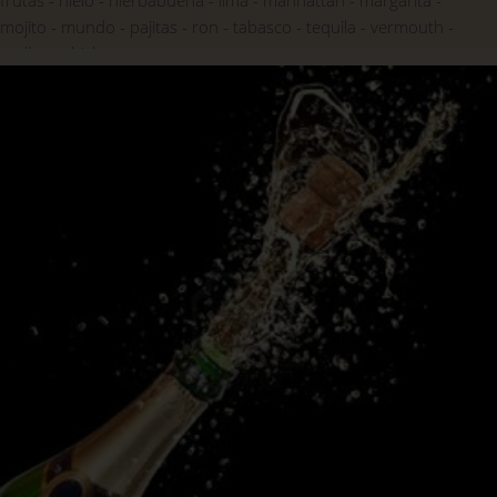
frutas
hielo
hierbabuena
lima
manhattan
margarita
mojito
mundo
pajitas
ron
tabasco
tequila
vermouth
vodka
whisky