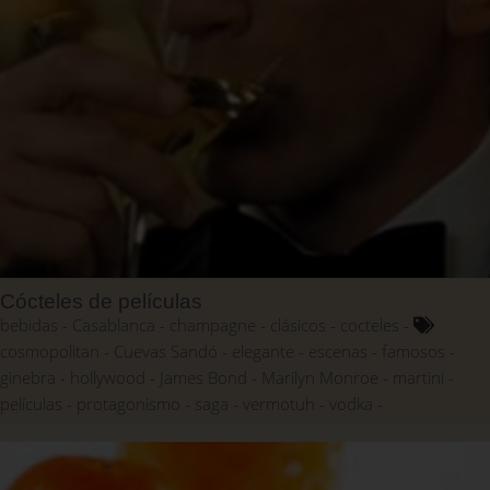
Cócteles de películas
bebidas
Casablanca
champagne
clásicos
cocteles
cosmopolitan
Cuevas Sandó
elegante
escenas
famosos
ginebra
hollywood
James Bond
Marilyn Monroe
martini
películas
protagonismo
saga
vermotuh
vodka