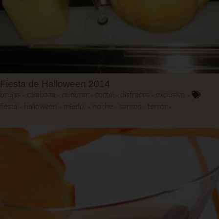
Fiesta de Halloween 2014
brujas
calabaza
celebrar
coctel
disfraces
exclusivo
fiesta
halloween
miedo.
noche
santos
terror