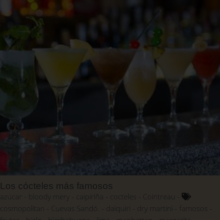
Los cócteles más famosos
azúcar
bloody mery
caipiriña
cocteles
Cointreau
cosmopolitan
Cuevas Sandó.
daiquiri
dry martini
famosos