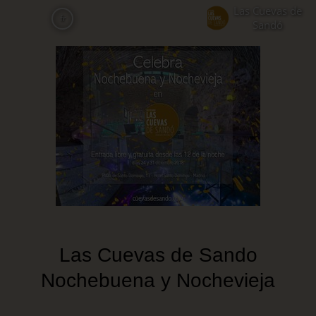
Aller
Las Cuevas de
fr
au
Sandó
contenu
principal
Las Cuevas de Sando
Nochebuena y Nochevieja