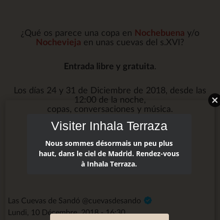
¿Qué os parece una copa en
Nochebuena
y/o
Nochevieja
en unas cuevas del s.XVI?
Entrada
libre y gratuita
.
Los días 24 y 31 de Diciembre de 2018, desde las
12:00 de la noche,
copas, conversaciones y música.
Visiter Inhala Terraza
¡Feliz Navidad!
Nous sommes désormais un peu plus
haut, dans le ciel de Madrid. Rendez-vous
à Inhala Terraza.
Plaza de Santo Domingo, 13 - Inhala Hotel Garden
Las Cuevas de Sandó @cuevasdesando
Lundi, 10 Décembre, 2018 - 16:30