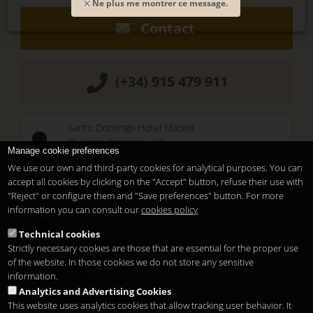
Ne plus me montrer ce message.
Contact
(+34) 915 479 911
Santo Domingo Hotel Madrid
Pl. Santo Domingo, 13
Manage cookie preferences
28013
Madrid
-
ES
We use our own and third-party cookies for analytical purposes. You can
Temporary Closed
accept all cookies by clicking on the "Accept" button, refuse their use with
See you at
Sunset Lookers
"Reject" or configure them and "Save preferences" button. For more
information you can consult our
cookies policy
Between
Santo Domingo Hotel
and
Sandó
Technical cookies
Restaurant
Strictly necessary cookies are those that are essential for the proper use
of the website. In those cookies we do not store any sensitive
information.
Analytics and Advertising Cookies
This website uses analytics cookies that allow tracking user behavior. It