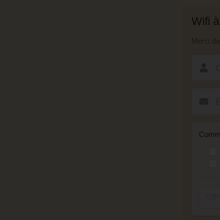
Aller
au
Wifi 
contenu
principal
Merci de
Comme