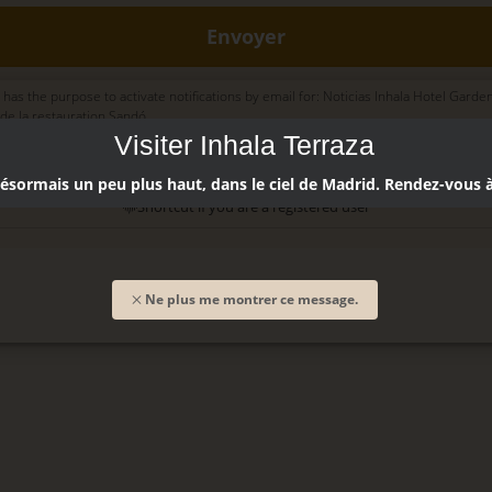
Envoyer
 has the purpose to activate notifications by email for: Noticias Inhala Hotel Garden
de la restauration Sandó.
dify or unsubscribe at anytime. Sending this form means that you are ok with our
Visiter Inhala Terraza
ormais un peu plus haut, dans le ciel de Madrid. Rendez-vous à
Shortcut if you are a registered user
Ne plus me montrer ce message.