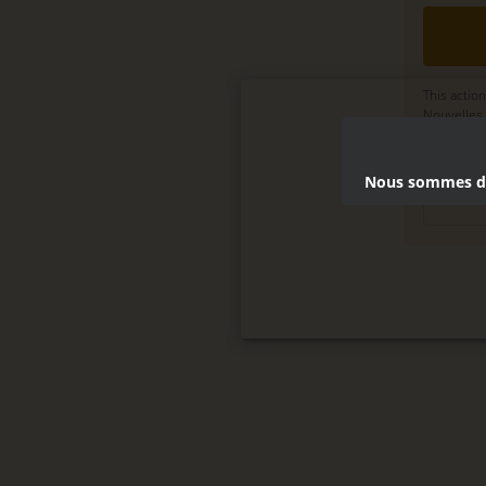
This action
Nouvelles 
Delete, mo
terms
.
Nous sommes dés