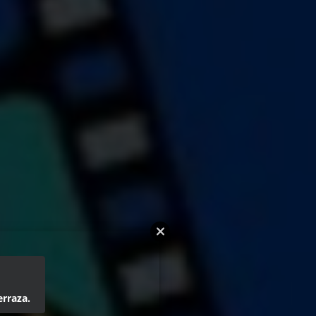
erraza.