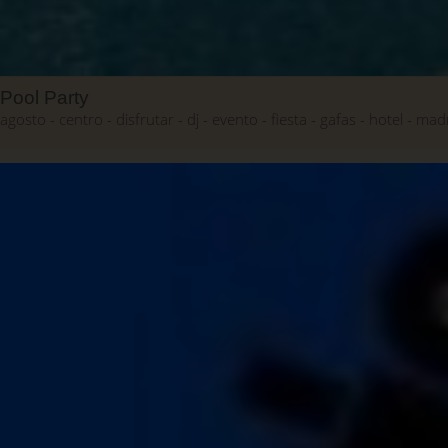
Pool Party
agosto
centro
disfrutar
dj
evento
fiesta
gafas
hotel
mad