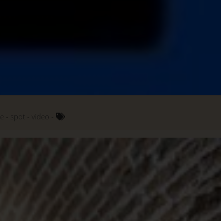
je
spot
video