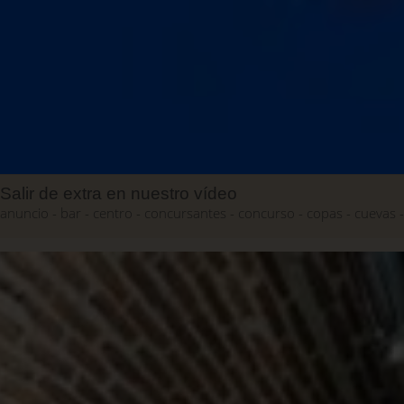
Salir de extra en nuestro vídeo
anuncio
bar
centro
concursantes
concurso
copas
cuevas