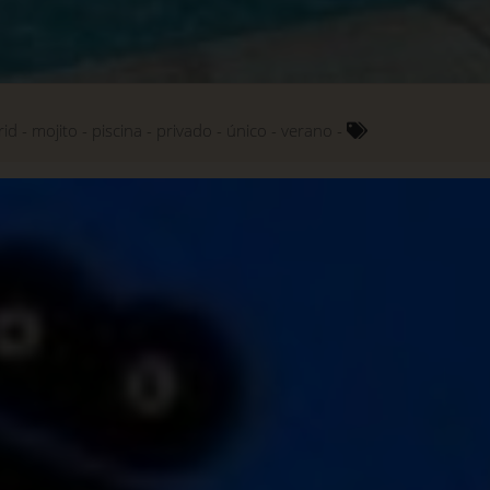
rid
mojito
piscina
privado
único
verano