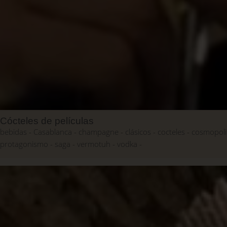
Cócteles de películas
bebidas
Casablanca
champagne
clásicos
cocteles
cosmopoli
protagonismo
saga
vermotuh
vodka