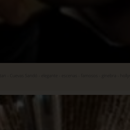
tan
Cuevas Sandó
elegante
escenas
famosos
ginebra
holl