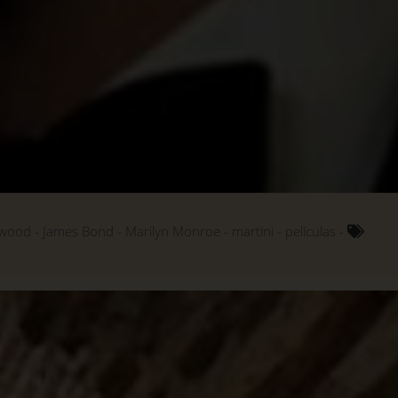
ywood
James Bond
Marilyn Monroe
martini
películas