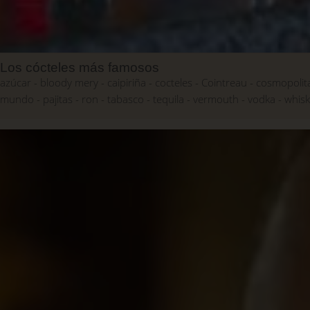
Los cócteles más famosos
azúcar
bloody mery
caipiriña
cocteles
Cointreau
cosmopolit
mundo
pajitas
ron
tabasco
tequila
vermouth
vodka
whis