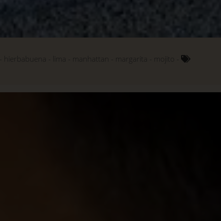
hierbabuena
lima
manhattan
margarita
mojito