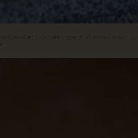
an
Cuevas Sandó.
daiquiri
dry martini
famosos
frutas
hielo
ky