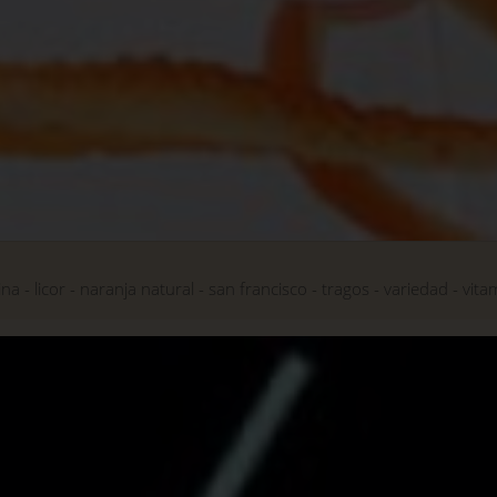
ina
licor
naranja natural
san francisco
tragos
variedad
vita