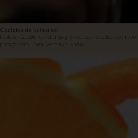
Cócteles de películas
bebidas
Casablanca
champagne
clásicos
cocteles
cosmopoli
protagonismo
saga
vermotuh
vodka