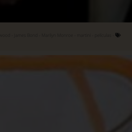
ywood
James Bond
Marilyn Monroe
martini
películas