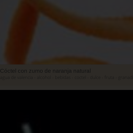
Cóctel con zumo de naranja natural
agua de valencia
alcohol
bebidas
coctel
dulce
fruta
granad