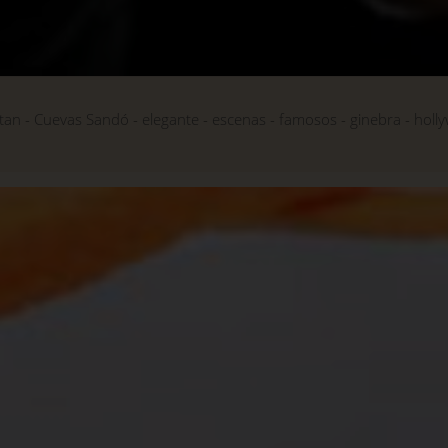
tan
Cuevas Sandó
elegante
escenas
famosos
ginebra
holl