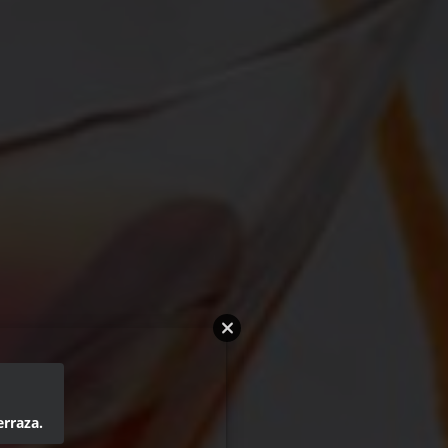
erraza.