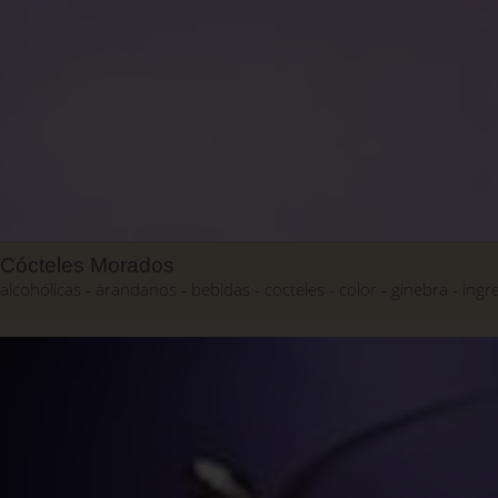
Cócteles Morados
alcohólicas
árandanos
bebidas
cocteles
color
ginebra
ingr