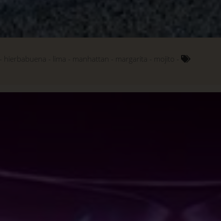
hierbabuena
lima
manhattan
margarita
mojito