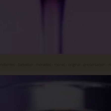
endientes
llamativo
morados
moras
original
presentación
r