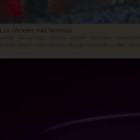
Los cócteles más famosos
azúcar
bloody mery
caipiriña
cocteles
Cointreau
cosmopolit
mundo
pajitas
ron
tabasco
tequila
vermouth
vodka
whis