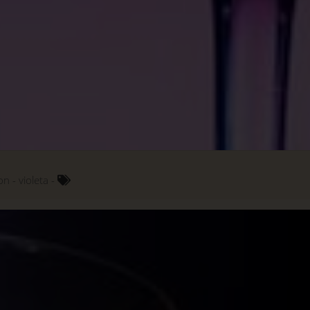
on
violeta