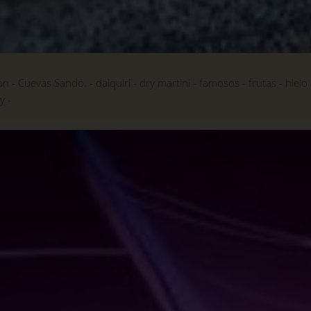
an
Cuevas Sandó.
daiquiri
dry martini
famosos
frutas
hielo
ky